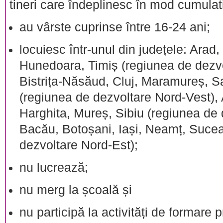
tineri care îndeplinesc în mod cumulati
au vârste cuprinse între 16-24 ani;
locuiesc într-unul din județele: Arad
Hunedoara, Timiș (regiunea de dezvo
Bistrița-Năsăud, Cluj, Maramureș, S
(regiunea de dezvoltare Nord-Vest),
Harghita, Mureș, Sibiu (regiunea de 
Bacău, Botoșani, Iași, Neamț, Sucea
dezvoltare Nord-Est);
nu lucrează;
nu merg la școală și
nu participă la activități de formare 