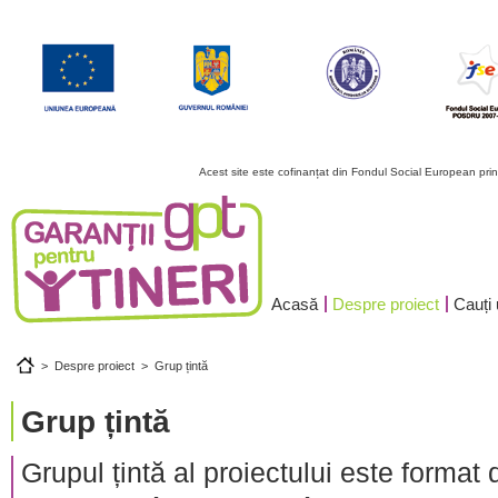
Acest site este cofinanțat din Fondul Social European pr
Acasă
Despre proiect
Cauți
>
Despre proiect
>
Grup țintă
Grup țintă
Grupul țintă al proiectului este format 