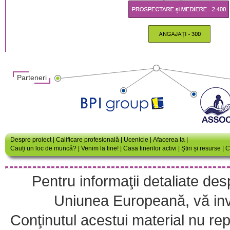
Parteneri
Despre proiect
|
Calificare profesională
|
Ucenicie
|
Afacerea ta
|
Cauți un loc de muncă?
|
Venim la tine!
|
Casa tinerilor activi
|
Știri și resurse
|
C
Pentru informaţii detaliate de
Uniunea Europeană, vă invi
Conţinutul acestui material nu repr