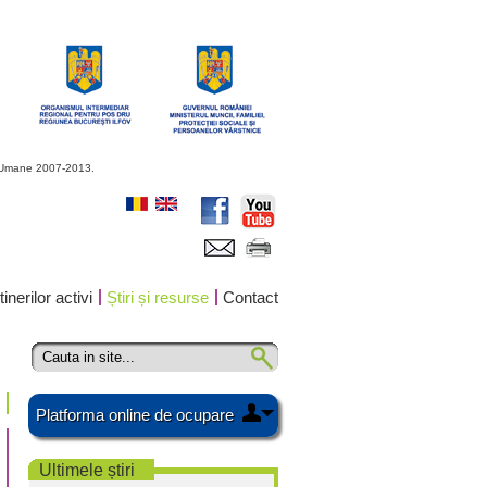
or Umane 2007-2013.
inerilor activi
Știri și resurse
Contact
Platforma online de ocupare
Ultimele știri