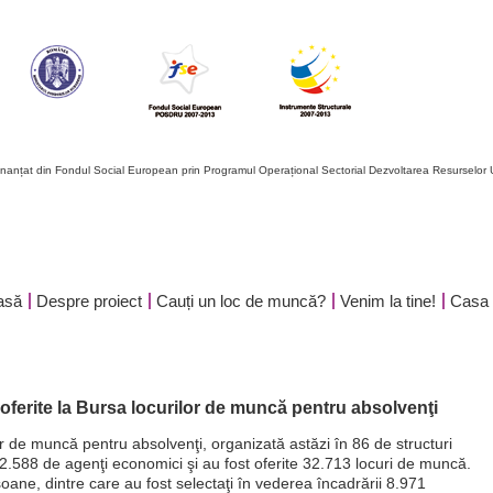
finanțat din Fondul Social European prin Programul Operațional Sectorial Dezvoltarea Resursel
asă
Despre proiect
Cauți un loc de muncă?
Venim la tine!
Casa t
ferite la Bursa locurilor de muncă pentru absolvenţi
 de muncă pentru absolvenţi, organizată astăzi în 86 de structuri
 2.588 de agenţi economici şi au fost oferite 32.713 locuri de muncă.
ane, dintre care au fost selectaţi în vederea încadrării 8.971