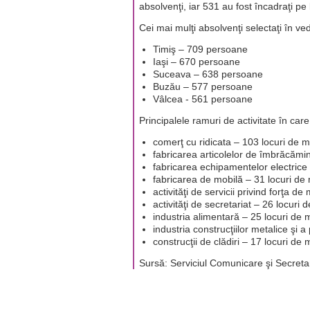
absolvenţi, iar 531 au fost încadraţi pe 
Cei mai mulţi absolvenţi selectaţi în ve
Timiş – 709 persoane
Iaşi – 670 persoane
Suceava – 638 persoane
Buzău – 577 persoane
Vâlcea - 561 persoane
Principalele ramuri de activitate în car
comerţ cu ridicata – 103 locuri de 
fabricarea articolelor de îmbrăcămi
fabricarea echipamentelor electrice
fabricarea de mobilă – 31 locuri d
activităţi de servicii privind forţa 
activităţi de secretariat – 26 locuri
industria alimentară – 25 locuri de
industria construcţiilor metalice şi
construcţii de clădiri – 17 locuri de
Sursă: Serviciul Comunicare şi Secretar