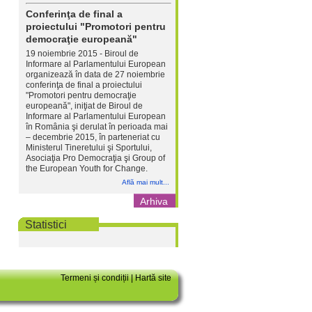
Conferinţa de final a
proiectului "Promotori pentru
democraţie europeană"
19 noiembrie 2015 - Biroul de
Informare al Parlamentului European
organizează în data de 27 noiembrie
conferinţa de final a proiectului
"Promotori pentru democraţie
europeană", iniţiat de Biroul de
Informare al Parlamentului European
în România şi derulat în perioada mai
– decembrie 2015, în parteneriat cu
Ministerul Tineretului şi Sportului,
Asociaţia Pro Democraţia şi Group of
the European Youth for Change.
Află mai mult...
Arhiva
Statistici
Termeni și condiții
|
Hartă site