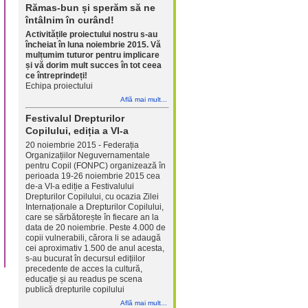
Rămas-bun și sperăm să ne
întâlnim în curând!
Activitățile proiectului nostru s-au
încheiat în luna noiembrie 2015. Vă
mulțumim tuturor pentru implicare
și vă dorim mult succes în tot ceea
ce întreprindeți!
Echipa proiectului
Află mai mult...
Festivalul Drepturilor
Copilului, ediția a VI-a
20 noiembrie 2015 - Federația
Organizațiilor Neguvernamentale
pentru Copil (FONPC) organizează în
perioada 19-26 noiembrie 2015 cea
de-a VI-a ediție a Festivalului
Drepturilor Copilului, cu ocazia Zilei
Internaționale a Drepturilor Copilului,
care se sărbătorește în fiecare an la
data de 20 noiembrie. Peste 4.000 de
copii vulnerabili, cărora li se adaugă
cei aproximativ 1.500 de anul acesta,
s-au bucurat în decursul edițiilor
precedente de acces la cultură,
educație și au readus pe scena
publică drepturile copilului
Află mai mult...