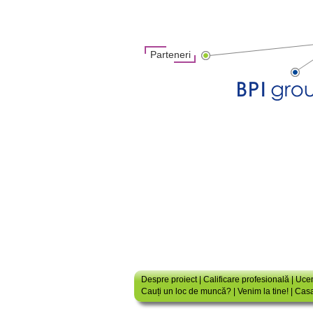
Parteneri
Despre proiect
|
Calificare profesională
|
Ucen
Cauți un loc de muncă?
|
Venim la tine!
|
Casa 