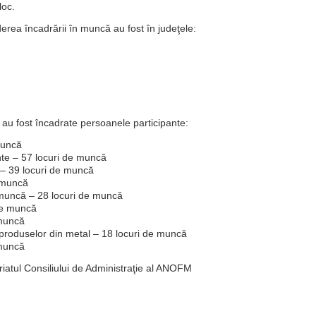
loc.
derea încadrării în muncă au fost în judeţele:
e au fost încadrate persoanele participante:
muncă
nte – 57 locuri de muncă
 – 39 locuri de muncă
e muncă
de muncă – 28 locuri de muncă
 de muncă
 muncă
 a produselor din metal – 18 locuri de muncă
 muncă
iatul Consiliului de Administraţie al ANOFM