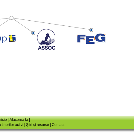
icie
|
Afacerea ta
|
tinerilor activi
|
Știri și resurse
|
Contact